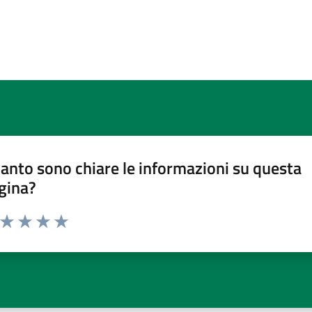
anto sono chiare le informazioni su questa
gina?
a da 1 a 5 stelle la pagina
ta 1 stelle su 5
Valuta 2 stelle su 5
Valuta 3 stelle su 5
Valuta 4 stelle su 5
Valuta 5 stelle su 5