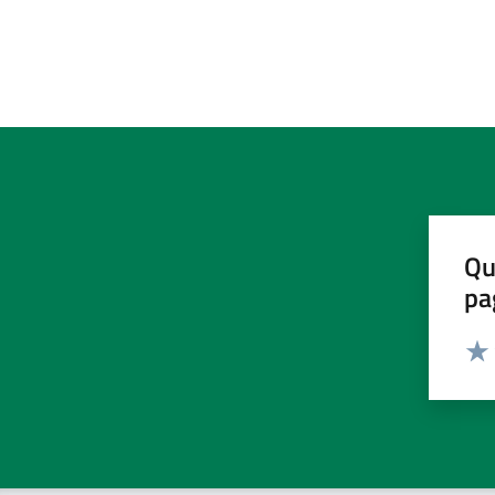
Qu
pa
Valut
Valu