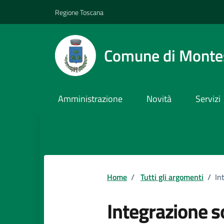
Vai ai contenuti
Vai al footer
Regione Toscana
Comune di Monte
Amministrazione
Novità
Servizi
Home
/
Tutti gli argomenti
/
In
Integrazione s