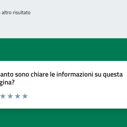
altro risultato
anto sono chiare le informazioni su questa
gina?
a da 1 a 5 stelle la pagina
ta 1 stelle su 5
Valuta 2 stelle su 5
Valuta 3 stelle su 5
Valuta 4 stelle su 5
Valuta 5 stelle su 5