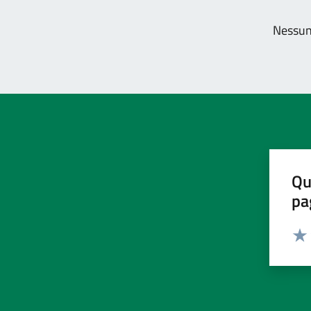
Nessun 
Qu
pa
Valut
Valu