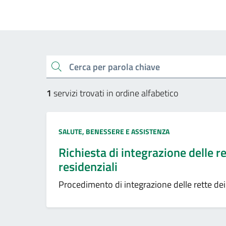
Esplora tutti i servizi
cerca
1
servizi trovati in ordine alfabetico
Categoria:
SALUTE, BENESSERE E ASSISTENZA
Richiesta di integrazione delle re
residenziali
Procedimento di integrazione delle rette dei s
Pagi