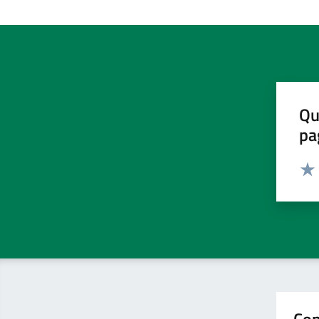
Qu
pa
Valut
Valu