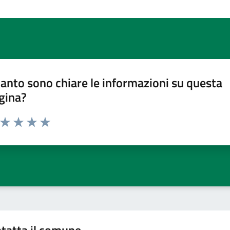
anto sono chiare le informazioni su questa
gina?
a da 1 a 5 stelle la pagina
ta 1 stelle su 5
Valuta 2 stelle su 5
Valuta 3 stelle su 5
Valuta 4 stelle su 5
Valuta 5 stelle su 5