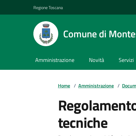
Vai ai contenuti
Vai al footer
Regione Toscana
Comune di Monte
Amministrazione
Novità
Servizi
Home
/
Amministrazione
/
Docume
Regolamento 
tecniche